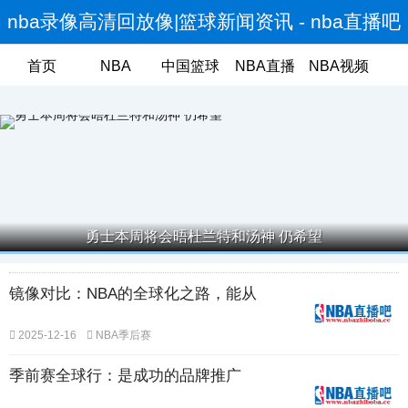
nba录像高清回放像|篮球新闻资讯 - nba直播吧
首页
NBA
中国篮球
NBA直播
NBA视频
勇士本周将会晤杜兰特和汤神 仍希望
镜像对比：NBA的全球化之路，能从
2025-12-16
NBA季后赛
季前赛全球行：是成功的品牌推广