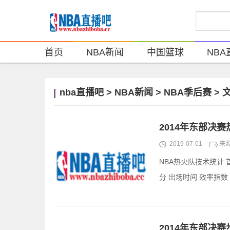
首页
NBA新闻
中国篮球
NBA
nba直播吧
>
NBA新闻
>
NBA季后赛
> 
2014年东部决赛
2019-07-01
来源
NBA热火队技术统计 首
分 出场时间 效率指数 
2014年东部决赛