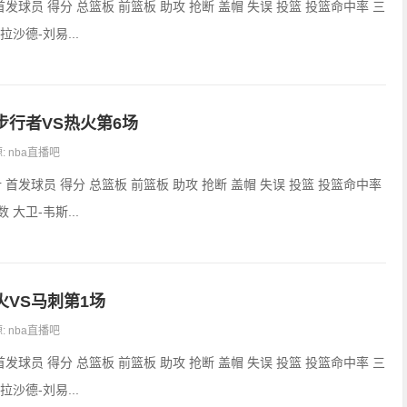
发球员 得分 总篮板 前篮板 助攻 抢断 盖帽 失误 投篮 投篮命中率 三
拉沙德-刘易...
步行者VS热火第6场
: nba直播吧
 首发球员 得分 总篮板 前篮板 助攻 抢断 盖帽 失误 投篮 投篮命中率
 大卫-韦斯...
火VS马刺第1场
: nba直播吧
发球员 得分 总篮板 前篮板 助攻 抢断 盖帽 失误 投篮 投篮命中率 三
拉沙德-刘易...