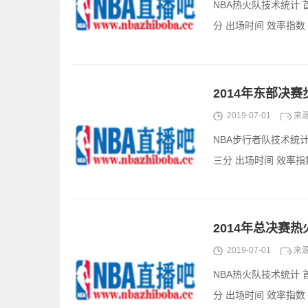
NBA热火队技术统计 首
分 出场时间 效率指数 
2014年东部决赛
2019-07-01
来源
NBA步行者队技术统计
三分 出场时间 效率指数
2014年总决赛热
2019-07-01
来源
NBA热火队技术统计 首
分 出场时间 效率指数 