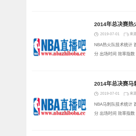
2014年总决赛热
2019-07-01
来源
NBA热火队技术统计 首
分 出场时间 效率指数 
2014年总决赛马
2019-07-01
来源
NBA马刺队技术统计 首
分 出场时间 效率指数 蒂