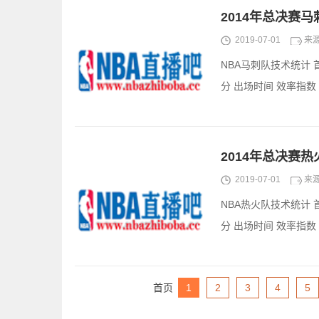
2014年总决赛马
2019-07-01
来源
NBA马刺队技术统计 首
分 出场时间 效率指数 蒂
2014年总决赛热
2019-07-01
来源
NBA热火队技术统计 首
分 出场时间 效率指数 雷
首页
1
2
3
4
5