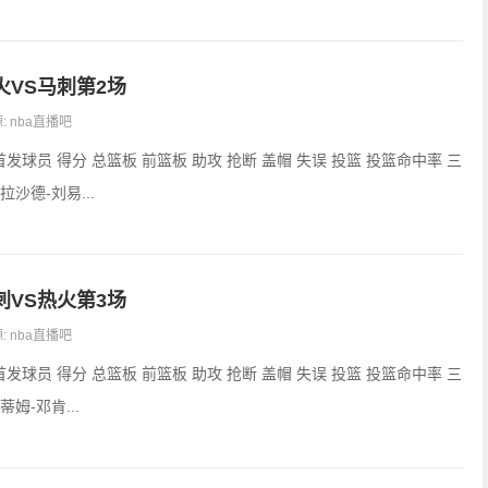
火VS马刺第2场
: nba直播吧
发球员 得分 总篮板 前篮板 助攻 抢断 盖帽 失误 投篮 投篮命中率 三
拉沙德-刘易...
刺VS热火第3场
: nba直播吧
发球员 得分 总篮板 前篮板 助攻 抢断 盖帽 失误 投篮 投篮命中率 三
姆-邓肯...