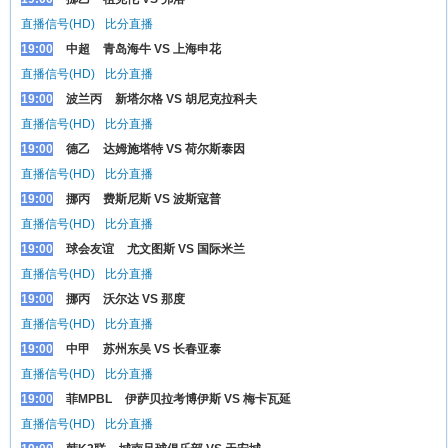
直播信号(HD)
比分直播
19:00
中超
青岛海牛 VS 上海申花
直播信号(HD)
比分直播
19:00
波兰丙
新塔尔格 VS 胡尼克拉科夫
直播信号(HD)
比分直播
19:00
德乙
达姆施塔特 VS 荷尔斯泰因
直播信号(HD)
比分直播
19:00
挪丙
费斯尼斯 VS 波斯寇普
直播信号(HD)
比分直播
19:00
球会友谊
尤文图斯 VS 国际米兰
直播信号(HD)
比分直播
19:00
挪丙
沃尔达 VS 那度
直播信号(HD)
比分直播
19:00
中甲
苏州东吴 VS 长春亚泰
直播信号(HD)
比分直播
19:00
菲MPBL
伊萨贝拉考博伊斯 VS 梅卡瓦延
直播信号(HD)
比分直播