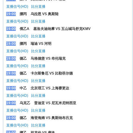
直播信号(HD)
比分直播
19:00
挪丙
乌拉恩 VS 奥斯陆
直播信号(HD)
比分直播
19:00
俄乙A
基洛夫迪纳摩 VS 五山城马舒克KMV
直播信号(HD)
比分直播
19:00
挪丙
瑞迪 VS 河明
直播信号(HD)
比分直播
19:00
德乙
马格德堡 VS 布伦瑞克
直播信号(HD)
比分直播
19:00
德乙
卡尔斯鲁厄 VS 比勒菲尔德
直播信号(HD)
比分直播
19:00
中乙
北京理工 VS 上海赛更达
直播信号(HD)
比分直播
19:00
乌克乙
普迪亚 VS 尼瓦米尼特西亚
直播信号(HD)
比分直播
19:00
德乙
海登海姆 VS 奥斯纳布吕克
直播信号(HD)
比分直播
19:00
挪乙
祖克伦 VS 弗洛