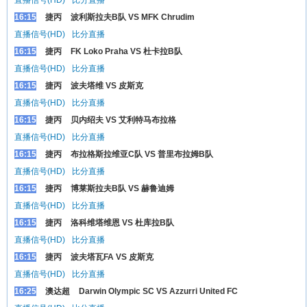
直播信号(HD)
比分直播
16:15
捷丙
波利斯拉夫B队 VS MFK Chrudim
直播信号(HD)
比分直播
16:15
捷丙
FK Loko Praha VS 杜卡拉B队
直播信号(HD)
比分直播
16:15
捷丙
波夫塔维 VS 皮斯克
直播信号(HD)
比分直播
16:15
捷丙
贝内绍夫 VS 艾利特马布拉格
直播信号(HD)
比分直播
16:15
捷丙
布拉格斯拉维亚C队 VS 普里布拉姆B队
直播信号(HD)
比分直播
16:15
捷丙
博莱斯拉夫B队 VS 赫鲁迪姆
直播信号(HD)
比分直播
16:15
捷丙
洛科维塔维恩 VS 杜库拉B队
直播信号(HD)
比分直播
16:15
捷丙
波夫塔瓦FA VS 皮斯克
直播信号(HD)
比分直播
16:25
澳达超
Darwin Olympic SC VS Azzurri United FC