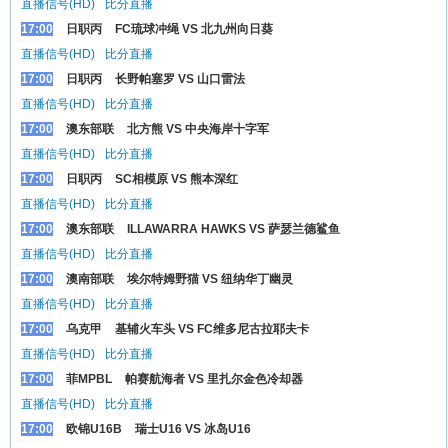
直播信号(HD)
比分直播
17:00
日职丙
FC琉球冲绳 VS 北九州向日葵
直播信号(HD)
比分直播
17:00
日职丙
长野帕塞罗 VS 山口雷法
直播信号(HD)
比分直播
17:00
澳东部联
北方熊 VS 中央海岸十字军
直播信号(HD)
比分直播
17:00
日职丙
SC相模原 VS 熊本深红
直播信号(HD)
比分直播
17:00
澳东部联
ILLAWARRA HAWKS VS 萨瑟兰德鲨鱼
直播信号(HD)
比分直播
17:00
澳南部联
埃尔特姆野猫 VS 纽纳华丁幽灵
直播信号(HD)
比分直播
17:00
乌克甲
基辅火车头 VS FC维多尼古拉耶夫卡
直播信号(HD)
比分直播
17:00
菲MPBL
帕赛航海者 VS 里扎尔金色冷却器
直播信号(HD)
比分直播
17:00
欧锦U16B
瑞士U16 VS 冰岛U16