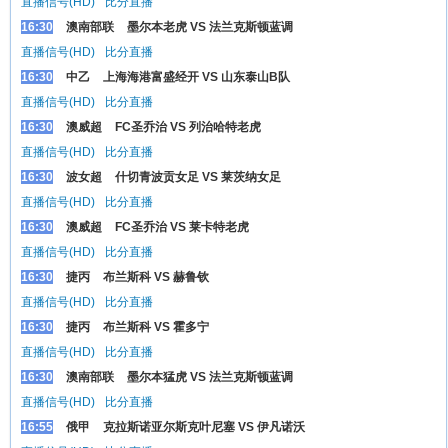
直播信号(HD)
比分直播
16:30
澳南部联
墨尔本老虎 VS 法兰克斯顿蓝调
直播信号(HD)
比分直播
16:30
中乙
上海海港富盛经开 VS 山东泰山B队
直播信号(HD)
比分直播
16:30
澳威超
FC圣乔治 VS 列治哈特老虎
直播信号(HD)
比分直播
16:30
波女超
什切青波贡女足 VS 莱茨纳女足
直播信号(HD)
比分直播
16:30
澳威超
FC圣乔治 VS 莱卡特老虎
直播信号(HD)
比分直播
16:30
捷丙
布兰斯科 VS 赫鲁钦
直播信号(HD)
比分直播
16:30
捷丙
布兰斯科 VS 霍多宁
直播信号(HD)
比分直播
16:30
澳南部联
墨尔本猛虎 VS 法兰克斯顿蓝调
直播信号(HD)
比分直播
16:55
俄甲
克拉斯诺亚尔斯克叶尼塞 VS 伊凡诺沃