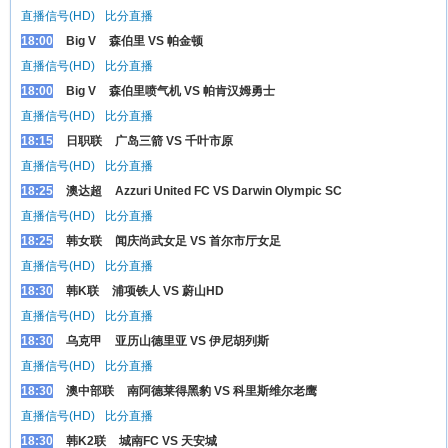
直播信号(HD)
比分直播
18:00
Big V
森伯里 VS 帕金顿
直播信号(HD)
比分直播
18:00
Big V
森伯里喷气机 VS 帕肯汉姆勇士
直播信号(HD)
比分直播
18:15
日职联
广岛三箭 VS 千叶市原
直播信号(HD)
比分直播
18:25
澳达超
Azzuri United FC VS Darwin Olympic SC
直播信号(HD)
比分直播
18:25
韩女联
闻庆尚武女足 VS 首尔市厅女足
直播信号(HD)
比分直播
18:30
韩K联
浦项铁人 VS 蔚山HD
直播信号(HD)
比分直播
18:30
乌克甲
亚历山德里亚 VS 伊尼胡列斯
直播信号(HD)
比分直播
18:30
澳中部联
南阿德莱得黑豹 VS 科里斯维尔老鹰
直播信号(HD)
比分直播
18:30
韩K2联
城南FC VS 天安城