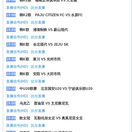
19:00
韩K2联
城南足球俱乐部 VS 天安城
直播信号(HD)
比分直播
19:00
韩K2联
PAJU CITIZEN FC VS 水原FC
直播信号(HD)
比分直播
19:00
韩K联
浦项制铁 VS 蔚山现代
直播信号(HD)
比分直播
19:00
韩K联
全北现代 VS JEJU SK
直播信号(HD)
比分直播
19:00
韩K联
富川 VS 光州市民
直播信号(HD)
比分直播
19:00
韩K联
安阳 VS 大田市民
直播信号(HD)
比分直播
19:00
中U20联赛
北京国安U20 VS 宁波俱乐部U20
直播信号(HD)
比分直播
19:00
乌克乙
普迪亚 VS 文尼察尼瓦
直播信号(HD)
比分直播
19:00
欧女冠
瓦勒伦加女足 VS 奥莫尼亚女足
直播信号(HD)
比分直播