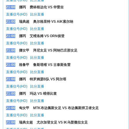
直播信号(HD)
比分直播
21:00
挪丙
费林根达伦 VS 华雷吉
直播信号(HD)
比分直播
21:00
瑞典超
奥尔格里特 VS AIK索尔纳
直播信号(HD)
比分直播
21:00
挪丙
艾维洛姆 VS ORN侯登
直播信号(HD)
比分直播
21:00
挪女甲
拜尼女足 VS 阿纳巴庄那女足
直播信号(HD)
比分直播
21:00
格鲁甲
鲁斯塔维 VS 古泰斯鱼雷
直播信号(HD)
比分直播
21:00
挪丙
特罗姆瑟B队 VS 阿尔塔
直播信号(HD)
比分直播
21:00
挪丙
玛达 VS 维得比查
直播信号(HD)
比分直播
21:00
匈女甲
MTK布达佩斯女足 VS 布达佩斯捍卫者女足
直播信号(HD)
比分直播
21:00
瑞典女超
尤尔加登女足 VS IK乌普撒拉女足