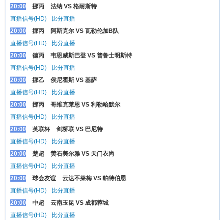
20:00
挪丙
法纳 VS 格耐斯特
直播信号(HD)
比分直播
20:00
挪丙
阿斯克尔 VS 瓦勒伦加B队
直播信号(HD)
比分直播
20:00
德丙
韦恩威斯巴登 VS 普鲁士明斯特
直播信号(HD)
比分直播
20:00
挪乙
侯尼霍斯 VS 基萨
直播信号(HD)
比分直播
20:00
挪丙
哥维克莱恩 VS 利勒哈默尔
直播信号(HD)
比分直播
20:00
英联杯
剑桥联 VS 巴尼特
直播信号(HD)
比分直播
20:00
楚超
黄石美尔雅 VS 天门衣尚
直播信号(HD)
比分直播
20:00
球会友谊
云达不莱梅 VS 帕特伯恩
直播信号(HD)
比分直播
20:00
中超
云南玉昆 VS 成都蓉城
直播信号(HD)
比分直播