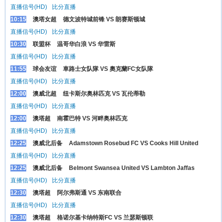
直播信号(HD)
比分直播
10:15
澳塔女超
德文波特城前锋 VS 朗赛斯顿城
直播信号(HD)
比分直播
10:30
联盟杯
温哥华白浪 VS 华雷斯
直播信号(HD)
比分直播
11:55
球会友谊
車路士女队隊 VS 奧克蘭FC女队隊
直播信号(HD)
比分直播
12:00
澳威北超
纽卡斯尔奥林匹克 VS 瓦伦蒂勒
直播信号(HD)
比分直播
12:00
澳塔超
南霍巴特 VS 河畔奥林匹克
直播信号(HD)
比分直播
12:25
澳威北后备
Adamstown Rosebud FC VS Cooks Hill United
直播信号(HD)
比分直播
12:25
澳威北后备
Belmont Swansea United VS Lambton Jaffas
直播信号(HD)
比分直播
12:30
澳塔超
阿尔弗斯通 VS 东南联合
直播信号(HD)
比分直播
12:30
澳塔超
格诺尔基卡纳特斯FC VS 兰瑟斯顿联