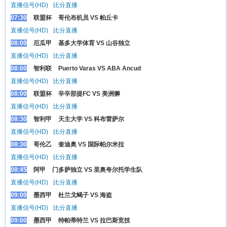
直播信号(HD)
比分直播
07:30
联盟杯
哥伦布机员 VS 帕丘卡
直播信号(HD)
比分直播
08:00
厄瓜甲
基多大学体育 VS 山谷独立
直播信号(HD)
比分直播
08:00
智利联
Puerto Varas VS ABA Ancud
直播信号(HD)
比分直播
08:00
联盟杯
辛辛那提FC VS 美洲狮
直播信号(HD)
比分直播
08:30
智利甲
天主大学 VS 科布雷萨尔
直播信号(HD)
比分直播
08:30
哥伦乙
奎迪奥 VS 国际帕尔米拉
直播信号(HD)
比分直播
08:45
阿甲
门多萨独立 VS 里奥夸尔托学生队
直播信号(HD)
比分直播
09:00
墨西甲
杜兰戈蝎子 VS 海盗
直播信号(HD)
比分直播
09:00
墨西甲
特帕蒂特兰 VS 拉巴斯竞技