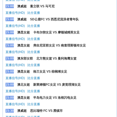
15:00
澳威超
曼立联 VS 马可尼
直播信号(HD)
比分直播
15:00
澳威超
SD公鹿FC VS 西悉尼流浪者青年队
直播信号(HD)
比分直播
15:00
澳昆女超
卡布尔彻女足 VS 摩顿城精英女足
直播信号(HD)
比分直播
15:00
澳昆女超
弗吉尼亚联女足 VS 南查理斯顿布女足
直播信号(HD)
比分直播
15:00
澳东部女联
北方熊女篮 VS 曼利海鹰女篮
直播信号(HD)
比分直播
15:00
澳昆女超
格兰女足 VS 棕榈滩女足
直播信号(HD)
比分直播
15:00
澳北女超
新莱姆顿FC女足 VS 麦觉理湖女足
直播信号(HD)
比分直播
15:00
澳昆女超
半岛电力女足 VS 洛根闪电女足
直播信号(HD)
比分直播
15:30
澳威超
思比瑞特 FC VS 黑镇市