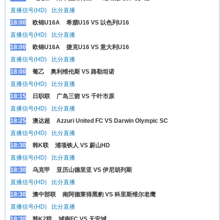
直播信号(HD)
比分直播
18:00
欧锦U16A
希腊U16 VS 以色列U16
直播信号(HD)
比分直播
18:00
欧锦U16A
捷克U16 VS 意大利U16
直播信号(HD)
比分直播
18:00
葡乙
奥利维伦斯 VS 路勒坦诺
直播信号(HD)
比分直播
18:15
日职联
广岛三箭 VS 千叶市原
直播信号(HD)
比分直播
18:25
澳达超
Azzuri United FC VS Darwin Olympic SC
直播信号(HD)
比分直播
18:30
韩K联
浦项铁人 VS 蔚山HD
直播信号(HD)
比分直播
18:30
乌克甲
亚历山德里亚 VS 伊尼胡列斯
直播信号(HD)
比分直播
18:30
澳中部联
南阿德莱得黑豹 VS 科里斯维尔老鹰
直播信号(HD)
比分直播
18:30
韩K2联
城南FC VS 天安城