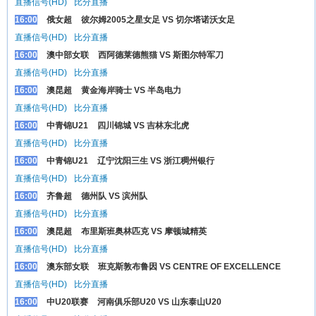
直播信号(HD)
比分直播
16:00
俄女超
彼尔姆2005之星女足 VS 切尔塔诺沃女足
直播信号(HD)
比分直播
16:00
澳中部女联
西阿德莱德熊猫 VS 斯图尔特军刀
直播信号(HD)
比分直播
16:00
澳昆超
黄金海岸骑士 VS 半岛电力
直播信号(HD)
比分直播
16:00
中青锦U21
四川锦城 VS 吉林东北虎
直播信号(HD)
比分直播
16:00
中青锦U21
辽宁沈阳三生 VS 浙江稠州银行
直播信号(HD)
比分直播
16:00
齐鲁超
德州队 VS 滨州队
直播信号(HD)
比分直播
16:00
澳昆超
布里斯班奥林匹克 VS 摩顿城精英
直播信号(HD)
比分直播
16:00
澳东部女联
班克斯敦布鲁因 VS CENTRE OF EXCELLENCE
直播信号(HD)
比分直播
16:00
中U20联赛
河南俱乐部U20 VS 山东泰山U20