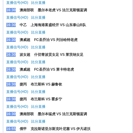
直播信号(HD)
比分直播
16:30
澳南部联
墨尔本老虎 VS 法兰克斯顿蓝调
直播信号(HD)
比分直播
16:30
中乙
上海海港富盛经开 VS 山东泰山B队
直播信号(HD)
比分直播
16:30
澳威超
FC圣乔治 VS 列治哈特老虎
直播信号(HD)
比分直播
16:30
波女超
什切青波贡女足 VS 莱茨纳女足
直播信号(HD)
比分直播
16:30
澳威超
FC圣乔治 VS 莱卡特老虎
直播信号(HD)
比分直播
16:30
捷丙
布兰斯科 VS 赫鲁钦
直播信号(HD)
比分直播
16:30
捷丙
布兰斯科 VS 霍多宁
直播信号(HD)
比分直播
16:30
澳南部联
墨尔本猛虎 VS 法兰克斯顿蓝调
直播信号(HD)
比分直播
16:55
俄甲
克拉斯诺亚尔斯克叶尼塞 VS 伊凡诺沃