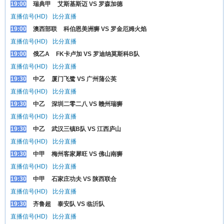
19:00
瑞典甲
艾斯基斯迈 VS 罗森加德
直播信号(HD)
比分直播
19:00
澳西部联
科伯恩美洲狮 VS 罗金厄姆火焰
直播信号(HD)
比分直播
19:00
俄乙A
FK卡卢加 VS 罗迪纳莫斯科B队
直播信号(HD)
比分直播
19:30
中乙
厦门飞鹭 VS 广州蒲公英
直播信号(HD)
比分直播
19:30
中乙
深圳二零二八 VS 赣州瑞狮
直播信号(HD)
比分直播
19:30
中乙
武汉三镇B队 VS 江西庐山
直播信号(HD)
比分直播
19:30
中甲
梅州客家犀旺 VS 佛山南狮
直播信号(HD)
比分直播
19:30
中甲
石家庄功夫 VS 陕西联合
直播信号(HD)
比分直播
19:30
齐鲁超
泰安队 VS 临沂队
直播信号(HD)
比分直播