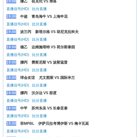
19:00
挪乙
祖克伦 VS 弗洛
直播信号(HD)
比分直播
19:00
中超
青岛海牛 VS 上海申花
直播信号(HD)
比分直播
19:00
波兰丙
新塔尔格 VS 胡尼克拉科夫
直播信号(HD)
比分直播
19:00
德乙
达姆施塔特 VS 荷尔斯泰因
直播信号(HD)
比分直播
19:00
挪丙
费斯尼斯 VS 波斯寇普
直播信号(HD)
比分直播
19:00
球会友谊
尤文图斯 VS 国际米兰
直播信号(HD)
比分直播
19:00
挪丙
沃尔达 VS 那度
直播信号(HD)
比分直播
19:00
中甲
苏州东吴 VS 长春亚泰
直播信号(HD)
比分直播
19:00
菲MPBL
伊萨贝拉考博伊斯 VS 梅卡瓦延
直播信号(HD)
比分直播