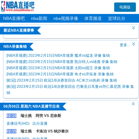
电脑版
NBA直播吧
nba新闻
nba视频录像
体育频道
篮球比分
最近NBA直播赛事
更多...
NBA录像集锦
[NBA常规赛] 2023年2月15日NBA常规赛 魔术vs猛龙 录像 集锦
[NBA常规赛] 2023年2月15日NBA常规赛 凯尔特人vs雄鹿 录像 集锦
[NBA常规赛] 2023年2月15日NBA常规赛 太阳vs国王 录像 集锦
[NBA常规赛] 2023年2月15日NBA常规赛 奇才vs开拓者 录像 集锦
[欧冠] 2023年2月15日 欧冠1/8决赛首回合 AC米兰vs热刺 录像 集锦
[欧冠] 2023年2月15日 欧冠1/8决赛首回合 巴黎圣日耳曼vs拜仁慕尼黑 录像 集
锦
08月08日 星期六 NBA直播节目表
02:15
瑞士挑
阿劳 VS 尼奈斯
直播信号(HD)
比分直播
02:15
瑞士挑
卡洛治 VS 纳沙泰尔